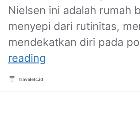
Nielsen ini adalah rumah 
menyepi dari rutinitas, m
mendekatkan diri pada po
Chef
reading
Tantra:
Mau
Sehat?
traveletc.id
Beralih
ke
Plant-
Based
Food