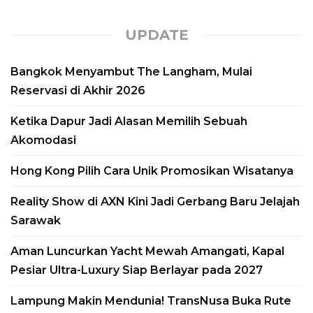
UPDATE
Bangkok Menyambut The Langham, Mulai
Reservasi di Akhir 2026
Ketika Dapur Jadi Alasan Memilih Sebuah
Akomodasi
Hong Kong Pilih Cara Unik Promosikan Wisatanya
Aman Luncurkan
Reality Show di AXN Kini Jadi Gerbang Baru Jelajah
Yacht Mewah
Sarawak
Amangati, Kapal
Aman Luncurkan Yacht Mewah Amangati, Kapal
Pesiar Ultra-Luxury
Pesiar Ultra-Luxury Siap Berlayar pada 2027
Siap Berlayar pada
Lampung Makin Mendunia! TransNusa Buka Rute