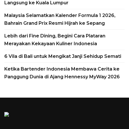
2027
Langsung ke Kuala Lumpur
by
Yudasmoro Minasiani
30, July, 2026
Malaysia Selamatkan Kalender Formula 1 2026,
Aman semakin dekat mewujudkan
Bahrain Grand Prix Resmi Hijrah ke Sepang
ekspansinya ke dunia pelayaran mewah.
Lebih dari Fine Dining, Begini Cara Plataran
Brand hospitality asal Swiss ini
Merayakan Kekayaan Kuliner Indonesia
mengumumkan keberhasilan proses
Float Out untuk Amangati, yacht
6 Vila di Bali untuk Mengikat Janji Sehidup Semati
samudra perdana miliknya, di galangan
Ketika Bartender Indonesia Membawa Cerita ke
kapal T. Mariotti,...
Panggung Dunia di Ajang Hennessy MyWay 2026
Read More