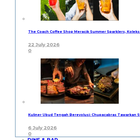
The Coach Coffee Shop Meracik Summer Sparklers, Kolek
22 July 2026
0
Kuliner Ubud Tengah Berevolusi: Chupacabras Tawarkan
6 July 2026
0