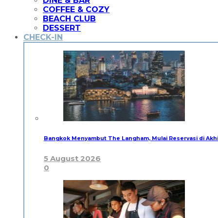
DINE & BAR
COFFEE & COZY
BEACH CLUB
DESSERT
CHECK-IN
Bangkok Menyambut The Langham, Mulai Reservasi di Akh
5 August 2026
0