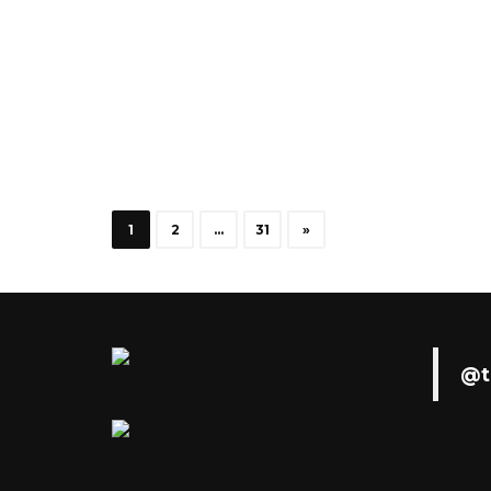
1
2
…
31
»
@t