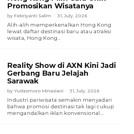
Promosikan Wisatanya
by
Febriyanti Salim
31, July, 2026
Alih-alih memperkenalkan Hong Kong
lewat daftar destinasi baru atau atraksi
wisata, Hong Kong...
Reality Show di AXN Kini Jadi
Gerbang Baru Jelajah
Sarawak
by
Yudasmoro Minasiani
31, July, 2026
Industri pariwisata semakin menyadari
bahwa promosi destinasi tak lagi cukup
mengandalkan iklan konvensional....