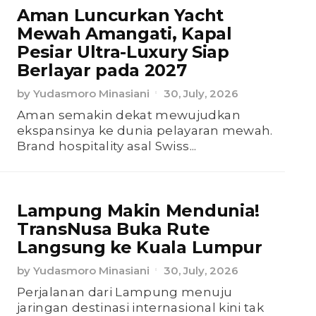
Aman Luncurkan Yacht
Mewah Amangati, Kapal
Pesiar Ultra-Luxury Siap
Berlayar pada 2027
by
Yudasmoro Minasiani
30, July, 2026
Aman semakin dekat mewujudkan
ekspansinya ke dunia pelayaran mewah.
Brand hospitality asal Swiss...
Lampung Makin Mendunia!
TransNusa Buka Rute
Langsung ke Kuala Lumpur
by
Yudasmoro Minasiani
30, July, 2026
Perjalanan dari Lampung menuju
jaringan destinasi internasional kini tak