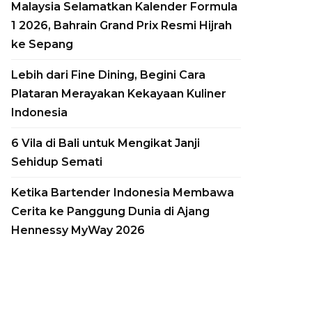
Malaysia Selamatkan Kalender Formula
1 2026, Bahrain Grand Prix Resmi Hijrah
ke Sepang
Lebih dari Fine Dining, Begini Cara
Plataran Merayakan Kekayaan Kuliner
Indonesia
6 Vila di Bali untuk Mengikat Janji
Sehidup Semati
Aman Luncurkan
Ketika Bartender Indonesia Membawa
Yacht Mewah
Cerita ke Panggung Dunia di Ajang
Amangati, Kapal
Hennessy MyWay 2026
Pesiar Ultra-Luxury
Siap Berlayar pada
2027