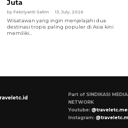
Juta
by
Febriyanti Salim
13, July, 2026
Wisatawan yang ingin menjelajahi dua
destinasi tropis paling populer di Asia kini
memiliki...
Part of SINDIKASI MEDIA
raveletc.id
NETWORK
Youtube:
@traveletc.me
Instagram:
@traveletc.