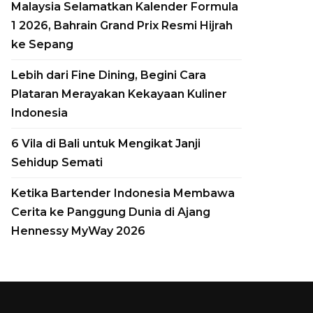
Siap Berlayar pada
Malaysia Selamatkan Kalender Formula
1 2026, Bahrain Grand Prix Resmi Hijrah
2027
ke Sepang
by
Yudasmoro Minasiani
30, July, 2026
Lebih dari Fine Dining, Begini Cara
Aman semakin dekat mewujudkan
Plataran Merayakan Kekayaan Kuliner
ekspansinya ke dunia pelayaran mewah.
Indonesia
Brand hospitality asal Swiss ini
mengumumkan keberhasilan proses
6 Vila di Bali untuk Mengikat Janji
Float Out untuk Amangati, yacht
Sehidup Semati
samudra perdana miliknya, di galangan
Ketika Bartender Indonesia Membawa
kapal T. Mariotti,...
Cerita ke Panggung Dunia di Ajang
Hennessy MyWay 2026
Read More