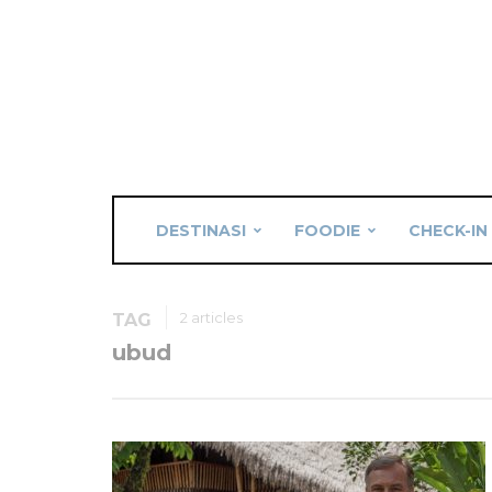
DESTINASI
FOODIE
CHECK-IN
2 articles
TAG
ubud