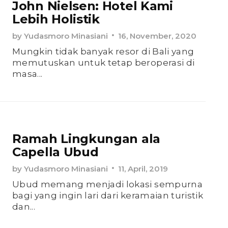
John Nielsen: Hotel Kami
Lebih Holistik
by
Yudasmoro Minasiani
16, November, 2020
Mungkin tidak banyak resor di Bali yang
memutuskan untuk tetap beroperasi di
masa...
Ramah Lingkungan ala
Capella Ubud
by
Yudasmoro Minasiani
11, April, 2019
Ubud memang menjadi lokasi sempurna
bagi yang ingin lari dari keramaian turistik
dan...