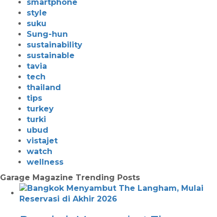
smartphone
style
suku
Sung-hun
sustainability
sustainable
tavia
tech
thailand
tips
turkey
turki
ubud
vistajet
watch
wellness
Garage Magazine Trending Posts