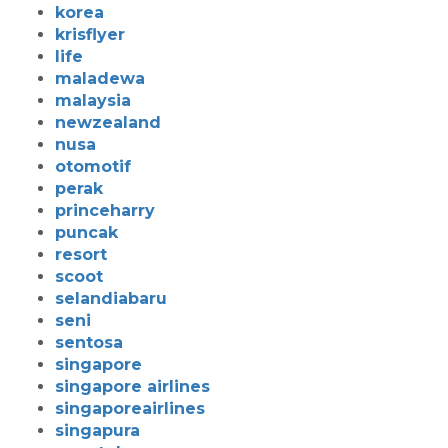
korea
krisflyer
life
maladewa
malaysia
newzealand
nusa
otomotif
perak
princeharry
puncak
resort
scoot
selandiabaru
seni
sentosa
singapore
singapore airlines
singaporeairlines
singapura