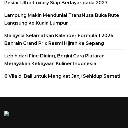
Pesiar Ultra-Luxury Siap Berlayar pada 2027
yang melatarbelakangi lahirnya AXN
Ultimate Challenge: Sarawak, serial
Lampung Makin Mendunia! TransNusa Buka Rute
kompetisi petualangan terbaru hasil
Langsung ke Kuala Lumpur
kolaborasi KC Global Media...
Malaysia Selamatkan Kalender Formula 1 2026,
Bahrain Grand Prix Resmi Hijrah ke Sepang
Read More
Lebih dari Fine Dining, Begini Cara Plataran
Merayakan Kekayaan Kuliner Indonesia
6 Vila di Bali untuk Mengikat Janji Sehidup Semati