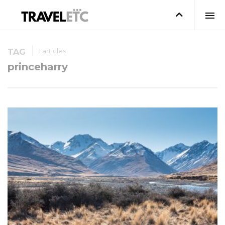
1 articles
TAG
princeharry