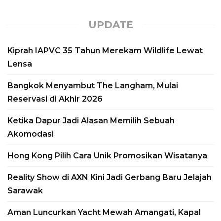
UPDATE
Kiprah IAPVC 35 Tahun Merekam Wildlife Lewat
Lensa
Bangkok Menyambut The Langham, Mulai
Reservasi di Akhir 2026
Reality Show di AXN
Ketika Dapur Jadi Alasan Memilih Sebuah
Kini Jadi Gerbang Baru
Akomodasi
Jelajah Sarawak
Hong Kong Pilih Cara Unik Promosikan Wisatanya
by
Yudasmoro Minasiani
31, July, 2026
Reality Show di AXN Kini Jadi Gerbang Baru Jelajah
Industri pariwisata semakin menyadari
Sarawak
bahwa promosi destinasi tak lagi cukup
Aman Luncurkan Yacht Mewah Amangati, Kapal
mengandalkan iklan konvensional. Inilah