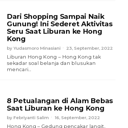
Dari Shopping Sampai Naik
Gunung! Ini Sederet Aktivitas
Seru Saat Liburan ke Hong
Kong
by
Yudasmoro Minasiani
23, September, 2022
Liburan Hong Kong – Hong Kong tak
sekadar soal belanja dan blusukan
mencari...
8 Petualangan di Alam Bebas
Saat Liburan ke Hong Kong
by
Febriyanti Salim
16, September, 2022
Hong Kong – Gedung pencakar langit,