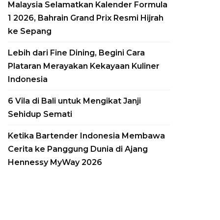
Malaysia Selamatkan Kalender Formula
1 2026, Bahrain Grand Prix Resmi Hijrah
ke Sepang
Lebih dari Fine Dining, Begini Cara
Plataran Merayakan Kekayaan Kuliner
Indonesia
6 Vila di Bali untuk Mengikat Janji
Aman Luncurkan
Sehidup Semati
Yacht Mewah
Ketika Bartender Indonesia Membawa
Amangati, Kapal
Cerita ke Panggung Dunia di Ajang
Pesiar Ultra-Luxury
Hennessy MyWay 2026
Siap Berlayar pada
2027
by
Yudasmoro Minasiani
30, July, 2026