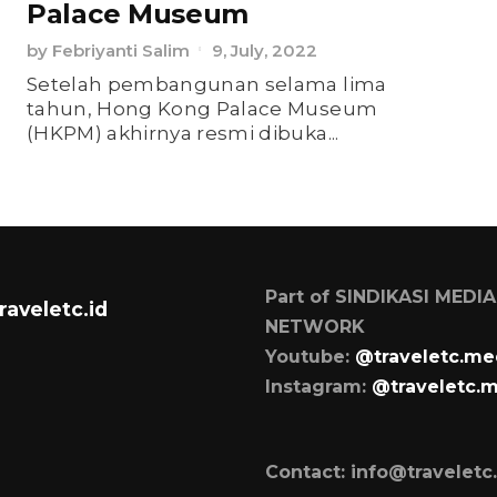
Palace Museum
by
Febriyanti Salim
9, July, 2022
Setelah pembangunan selama lima
tahun, Hong Kong Palace Museum
(HKPM) akhirnya resmi dibuka...
Part of SINDIKASI MEDIA
raveletc.id
NETWORK
Youtube:
@traveletc.me
Instagram:
@traveletc.
Contact: info@traveletc.