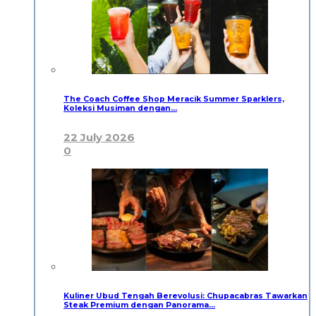
The Coach Coffee Shop Meracik Summer Sparklers,
Koleksi Musiman dengan…
22 July 2026
0
Kuliner Ubud Tengah Berevolusi: Chupacabras Tawarkan
Steak Premium dengan Panorama…