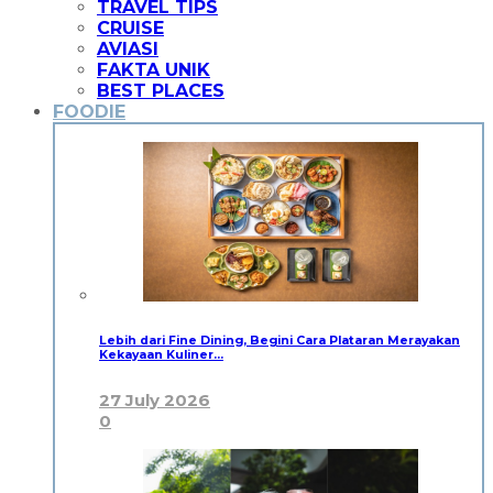
TRAVEL TIPS
CRUISE
AVIASI
FAKTA UNIK
BEST PLACES
FOODIE
Lebih dari Fine Dining, Begini Cara Plataran Merayakan
Kekayaan Kuliner…
27 July 2026
0