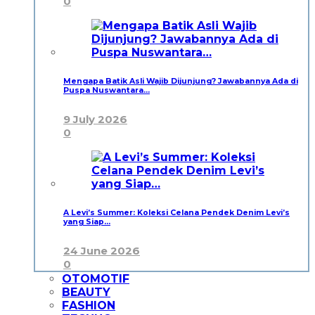
0
Mengapa Batik Asli Wajib Dijunjung? Jawabannya Ada di
Puspa Nuswantara…
9 July 2026
0
A Levi’s Summer: Koleksi Celana Pendek Denim Levi’s
yang Siap…
24 June 2026
0
OTOMOTIF
BEAUTY
FASHION