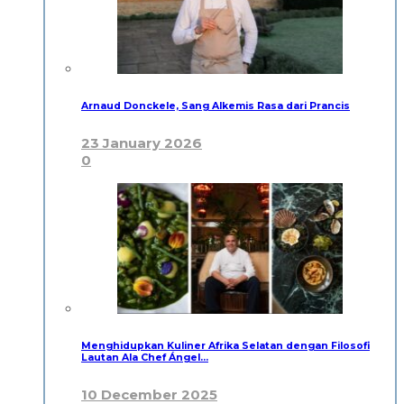
Arnaud Donckele, Sang Alkemis Rasa dari Prancis
23 January 2026
0
Menghidupkan Kuliner Afrika Selatan dengan Filosofi
Lautan Ala Chef Ángel…
10 December 2025