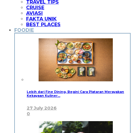
TRAVEL TIPS
CRUISE
AVIASI
FAKTA UNIK
BEST PLACES
FOODIE
Lebih dari Fine Dining, Begini Cara Plataran Merayakan
Kekayaan Kuliner…
27 July 2026
0