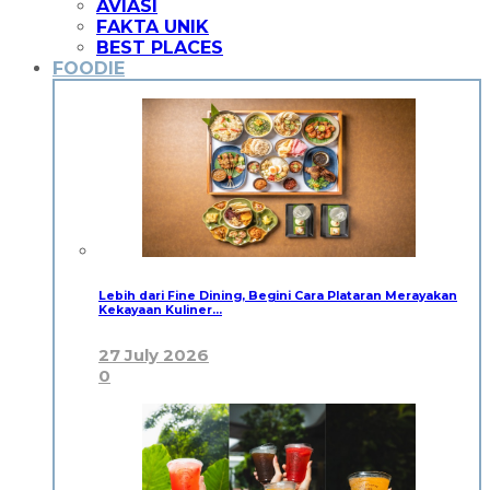
AVIASI
FAKTA UNIK
BEST PLACES
FOODIE
Lebih dari Fine Dining, Begini Cara Plataran Merayakan
Kekayaan Kuliner…
27 July 2026
0