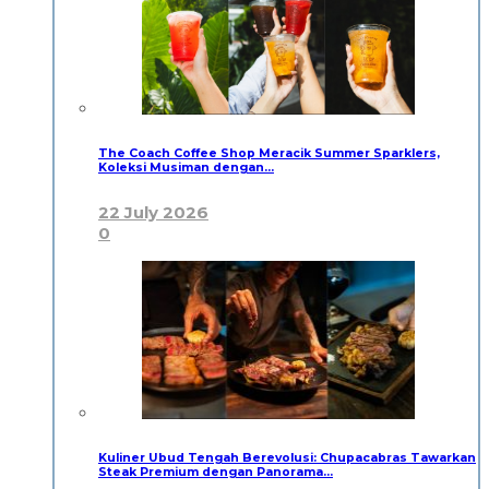
The Coach Coffee Shop Meracik Summer Sparklers,
Koleksi Musiman dengan…
22 July 2026
0
Kuliner Ubud Tengah Berevolusi: Chupacabras Tawarkan
Steak Premium dengan Panorama…