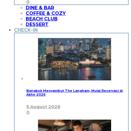
0
DINE & BAR
COFFEE & COZY
BEACH CLUB
DESSERT
CHECK-IN
Bangkok Menyambut The Langham, Mulai Reservasi di
Akhir 2026
5 August 2026
0