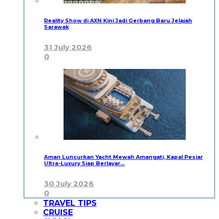
Reality Show di AXN Kini Jadi Gerbang Baru Jelajah
Sarawak
31 July 2026
0
Aman Luncurkan Yacht Mewah Amangati, Kapal Pesiar
Ultra-Luxury Siap Berlayar…
30 July 2026
0
TRAVEL TIPS
CRUISE