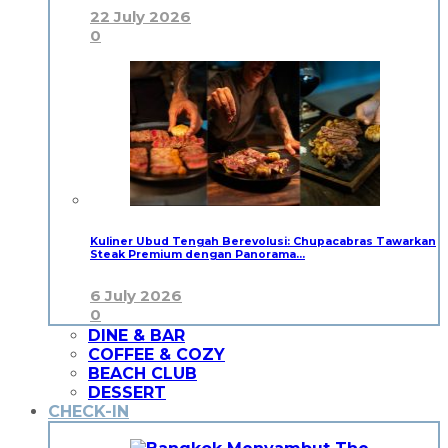
22 July 2026
0
Kuliner Ubud Tengah Berevolusi: Chupacabras Tawarkan
Steak Premium dengan Panorama…
6 July 2026
0
DINE & BAR
COFFEE & COZY
BEACH CLUB
DESSERT
CHECK-IN