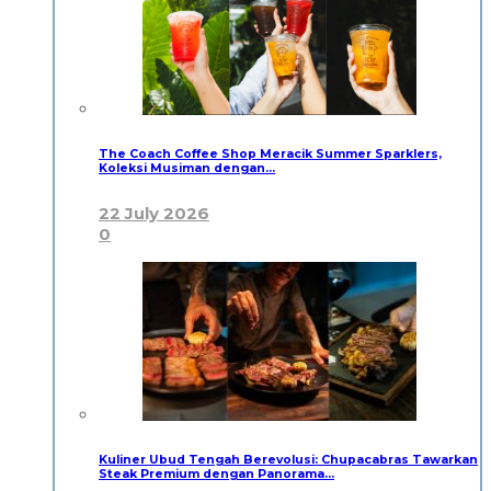
The Coach Coffee Shop Meracik Summer Sparklers,
Koleksi Musiman dengan…
22 July 2026
0
Kuliner Ubud Tengah Berevolusi: Chupacabras Tawarkan
Steak Premium dengan Panorama…