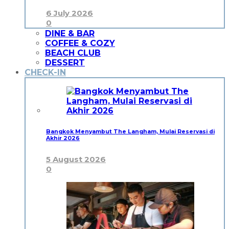
6 July 2026
0
DINE & BAR
COFFEE & COZY
BEACH CLUB
DESSERT
CHECK-IN
Bangkok Menyambut The Langham, Mulai Reservasi di
Akhir 2026
5 August 2026
0