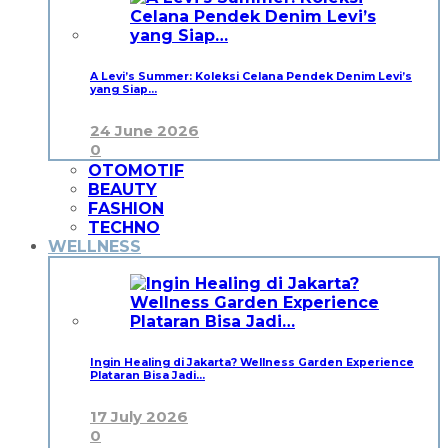
A Levi’s Summer: Koleksi Celana Pendek Denim Levi’s
yang Siap…
24 June 2026
0
OTOMOTIF
BEAUTY
FASHION
TECHNO
WELLNESS
Ingin Healing di Jakarta? Wellness Garden Experience
Plataran Bisa Jadi…
17 July 2026
0