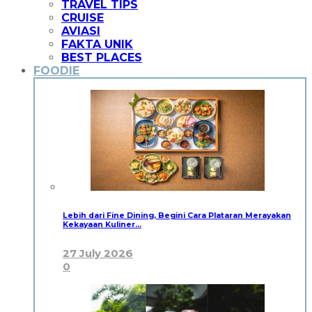
TRAVEL TIPS
CRUISE
AVIASI
FAKTA UNIK
BEST PLACES
FOODIE
Lebih dari Fine Dining, Begini Cara Plataran Merayakan
Kekayaan Kuliner…
27 July 2026
0