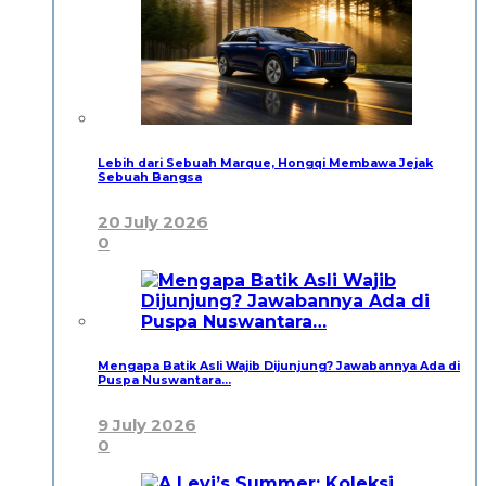
Lebih dari Sebuah Marque, Hongqi Membawa Jejak
Sebuah Bangsa
20 July 2026
0
Mengapa Batik Asli Wajib Dijunjung? Jawabannya Ada di
Puspa Nuswantara…
9 July 2026
0