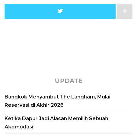
ekspansinya ke dunia pelayaran mewah.
Brand hospitality asal Swiss ini
mengumumkan keberhasilan proses
Float Out untuk Amangati, yacht
samudra perdana miliknya, di galangan
kapal T. Mariotti,...
Read More
UPDATE
Bangkok Menyambut The Langham, Mulai
Reservasi di Akhir 2026
Ketika Dapur Jadi Alasan Memilih Sebuah
Akomodasi