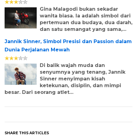
Gina Malagodi bukan sekadar
wanita biasa. Ia adalah simbol dari
pertemuan dua budaya, dua darah,
dan satu semangat yang sama,…
Jannik Sinner, Simbol Presisi dan Passion dalam
Dunia Perjalanan Mewah
Aman Luncurkan
Yacht Mewah
Di balik wajah muda dan
senyumnya yang tenang, Jannik
Amangati, Kapal
Sinner menyimpan kisah
ketekunan, disiplin, dan mimpi
Pesiar Ultra-Luxury
besar. Dari seorang atlet…
Siap Berlayar pada
2027
by
Yudasmoro Minasiani
30, July, 2026
Aman semakin dekat mewujudkan
SHARE THIS ARTICLES