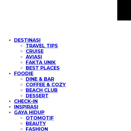
DESTINASI
TRAVEL TIPS
CRUISE
AVIASI
FAKTA UNIK
BEST PLACES
FOODIE
DINE & BAR
COFFEE & COZY
BEACH CLUB
DESSERT
CHECK-IN
INSPIRASI
GAYA HIDUP
OTOMOTIF
BEAUTY
FASHION