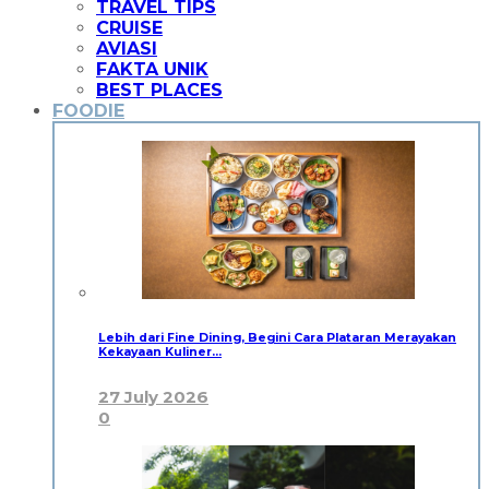
TRAVEL TIPS
CRUISE
AVIASI
FAKTA UNIK
BEST PLACES
FOODIE
Lebih dari Fine Dining, Begini Cara Plataran Merayakan
Kekayaan Kuliner…
27 July 2026
0