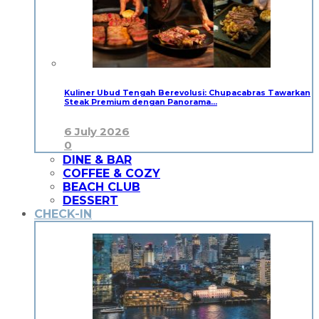
Kuliner Ubud Tengah Berevolusi: Chupacabras Tawarkan
Steak Premium dengan Panorama…
6 July 2026
0
DINE & BAR
COFFEE & COZY
BEACH CLUB
DESSERT
CHECK-IN