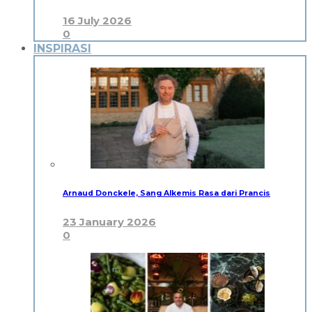
16 July 2026
0
INSPIRASI
Arnaud Donckele, Sang Alkemis Rasa dari Prancis
23 January 2026
0