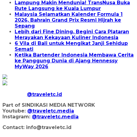
Lampung Makin Mendunia! TransNusa Buka
Rute Langsung ke Kuala Lumpur
Malaysia Selamatkan Kalender Formula 1
2026, Bahrain Grand Prix Resmi Hijrah ke
Sepang
Lebih dari Fine Dining, Begini Cara Plataran
Merayakan Kekayaan Kuliner Indonesia
6 Vila di Bali untuk Mengikat Janji Sehidup
Semati
Ketika Bartender Indonesia Membawa Cerita
ke Panggung Dunia di Ajang Hennessy
MyWay 2026
@traveletc.id
Part of SINDIKASI MEDIA NETWORK
Youtube:
@traveletc.media
Instagram:
@traveletc.media
Contact: info@traveletc.id