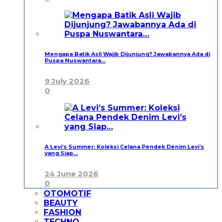
Mengapa Batik Asli Wajib Dijunjung? Jawabannya Ada di
Puspa Nuswantara…
9 July 2026
0
A Levi’s Summer: Koleksi Celana Pendek Denim Levi’s
yang Siap…
24 June 2026
0
OTOMOTIF
BEAUTY
FASHION
TECHNO