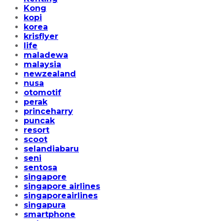
Kong
kopi
korea
krisflyer
life
maladewa
malaysia
newzealand
nusa
otomotif
perak
princeharry
puncak
resort
scoot
selandiabaru
seni
sentosa
singapore
singapore airlines
singaporeairlines
singapura
smartphone