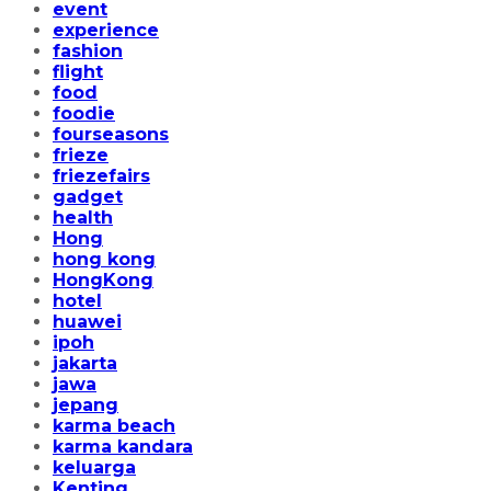
event
experience
fashion
flight
food
foodie
fourseasons
frieze
friezefairs
gadget
health
Hong
hong kong
HongKong
hotel
huawei
ipoh
jakarta
jawa
jepang
karma beach
karma kandara
keluarga
Kenting