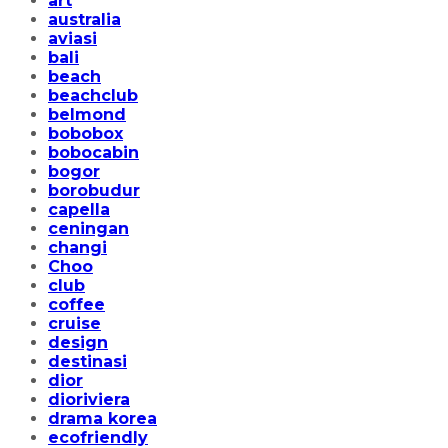
art
australia
aviasi
bali
beach
beachclub
belmond
bobobox
bobocabin
bogor
borobudur
capella
ceningan
changi
Choo
club
coffee
cruise
design
destinasi
dior
dioriviera
drama korea
ecofriendly