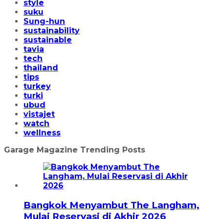
style
suku
Sung-hun
sustainability
sustainable
tavia
tech
thailand
tips
turkey
turki
ubud
vistajet
watch
wellness
Garage Magazine Trending Posts
Bangkok Menyambut The Langham,
Mulai Reservasi di Akhir 2026