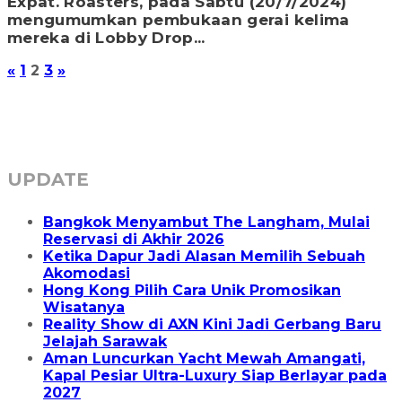
Expat. Roasters, pada Sabtu (20/7/2024)
mengumumkan pembukaan gerai kelima
mereka di Lobby Drop...
«
1
2
3
»
UPDATE
Bangkok Menyambut The Langham, Mulai
Reservasi di Akhir 2026
Ketika Dapur Jadi Alasan Memilih Sebuah
Akomodasi
Hong Kong Pilih Cara Unik Promosikan
Wisatanya
Reality Show di AXN Kini Jadi Gerbang Baru
Jelajah Sarawak
Aman Luncurkan Yacht Mewah Amangati,
Kapal Pesiar Ultra-Luxury Siap Berlayar pada
2027