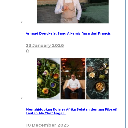
Arnaud Donckele, Sang Alkemis Rasa dari Prancis
23 January 2026
0
Menghidupkan Kuliner Afrika Selatan dengan Filosofi
Lautan Ala Chef Ángel…
10 December 2025