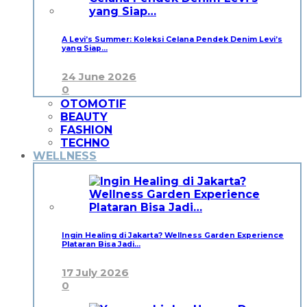
A Levi’s Summer: Koleksi Celana Pendek Denim Levi’s
yang Siap…
24 June 2026
0
OTOMOTIF
BEAUTY
FASHION
TECHNO
WELLNESS
Ingin Healing di Jakarta? Wellness Garden Experience
Plataran Bisa Jadi…
17 July 2026
0