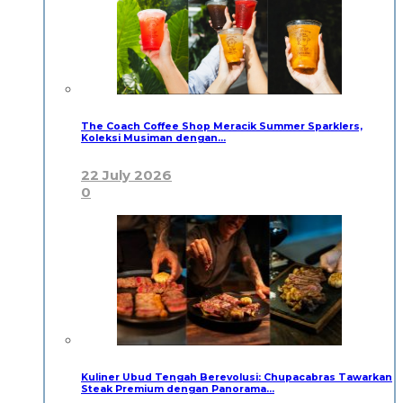
The Coach Coffee Shop Meracik Summer Sparklers,
Koleksi Musiman dengan…
22 July 2026
0
Kuliner Ubud Tengah Berevolusi: Chupacabras Tawarkan
Steak Premium dengan Panorama…