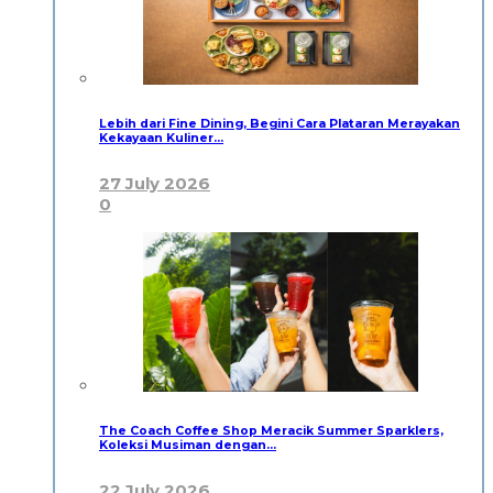
Lebih dari Fine Dining, Begini Cara Plataran Merayakan
Kekayaan Kuliner…
27 July 2026
0
The Coach Coffee Shop Meracik Summer Sparklers,
Koleksi Musiman dengan…
22 July 2026