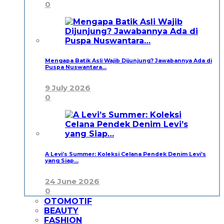
0
Mengapa Batik Asli Wajib Dijunjung? Jawabannya Ada di
Puspa Nuswantara…
9 July 2026
0
A Levi’s Summer: Koleksi Celana Pendek Denim Levi’s
yang Siap…
24 June 2026
0
OTOMOTIF
BEAUTY
FASHION