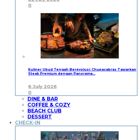
0
Kuliner Ubud Tengah Berevolusi: Chupacabras Tawarkan
Steak Premium dengan Panorama…
6 July 2026
0
DINE & BAR
COFFEE & COZY
BEACH CLUB
DESSERT
CHECK-IN