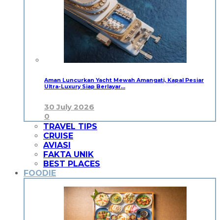
Aman Luncurkan Yacht Mewah Amangati, Kapal Pesiar
Ultra-Luxury Siap Berlayar…
30 July 2026
0
TRAVEL TIPS
CRUISE
AVIASI
FAKTA UNIK
BEST PLACES
FOODIE