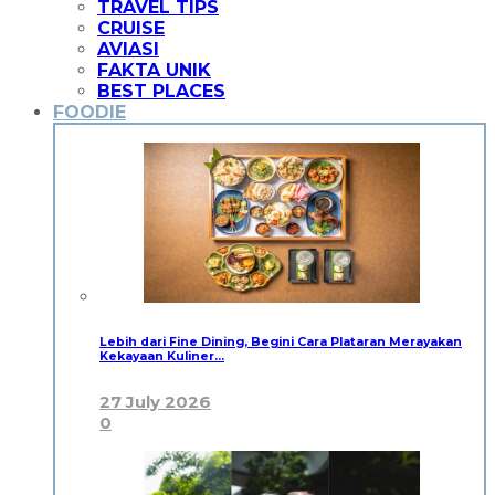
TRAVEL TIPS
CRUISE
AVIASI
FAKTA UNIK
BEST PLACES
FOODIE
Lebih dari Fine Dining, Begini Cara Plataran Merayakan
Kekayaan Kuliner…
27 July 2026
0