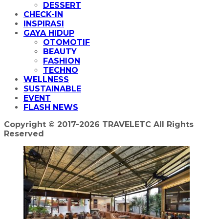
DESSERT
CHECK-IN
INSPIRASI
GAYA HIDUP
OTOMOTIF
BEAUTY
FASHION
TECHNO
WELLNESS
SUSTAINABLE
EVENT
FLASH NEWS
Copyright © 2017-2026 TRAVELETC All Rights
Reserved