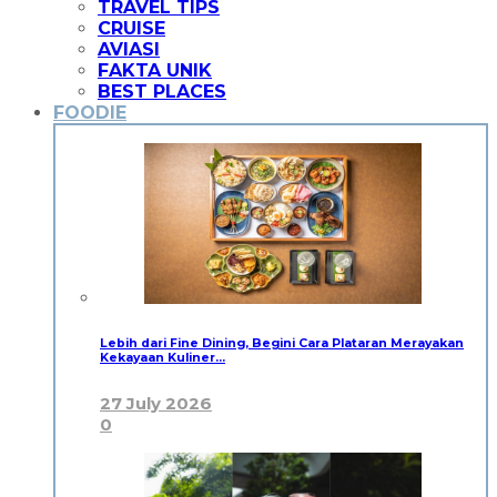
TRAVEL TIPS
CRUISE
AVIASI
FAKTA UNIK
BEST PLACES
FOODIE
Lebih dari Fine Dining, Begini Cara Plataran Merayakan
Kekayaan Kuliner…
27 July 2026
0