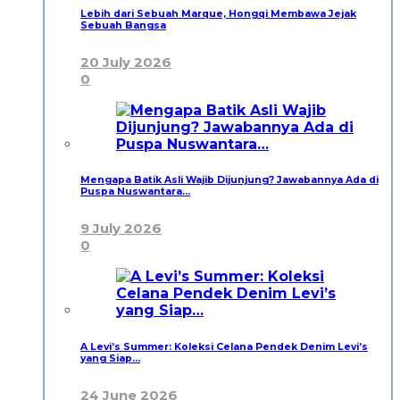
Lebih dari Sebuah Marque, Hongqi Membawa Jejak
Sebuah Bangsa
20 July 2026
0
Mengapa Batik Asli Wajib Dijunjung? Jawabannya Ada di
Puspa Nuswantara…
9 July 2026
0
A Levi’s Summer: Koleksi Celana Pendek Denim Levi’s
yang Siap…
24 June 2026