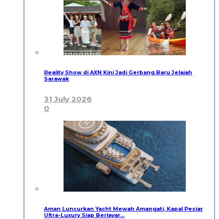
Reality Show di AXN Kini Jadi Gerbang Baru Jelajah
Sarawak
31 July 2026
0
Aman Luncurkan Yacht Mewah Amangati, Kapal Pesiar
Ultra-Luxury Siap Berlayar…