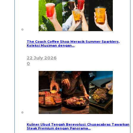
The Coach Coffee Shop Meracik Summer Sparklers,
Koleksi Musiman dengan…
22 July 2026
0
Kuliner Ubud Tengah Berevolusi: Chupacabras Tawarkan
Steak Premium dengan Panorama…