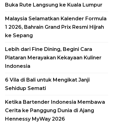
Pesiar Ultra-Luxury
Buka Rute Langsung ke Kuala Lumpur
Siap Berlayar pada
Malaysia Selamatkan Kalender Formula
2027
1 2026, Bahrain Grand Prix Resmi Hijrah
by
Yudasmoro Minasiani
30, July, 2026
ke Sepang
Aman semakin dekat mewujudkan
Lebih dari Fine Dining, Begini Cara
ekspansinya ke dunia pelayaran mewah.
Plataran Merayakan Kekayaan Kuliner
Brand hospitality asal Swiss ini
Indonesia
mengumumkan keberhasilan proses
Float Out untuk Amangati, yacht
6 Vila di Bali untuk Mengikat Janji
Sehidup Semati
samudra perdana miliknya, di galangan
kapal T. Mariotti,...
Ketika Bartender Indonesia Membawa
Cerita ke Panggung Dunia di Ajang
Read More
Hennessy MyWay 2026