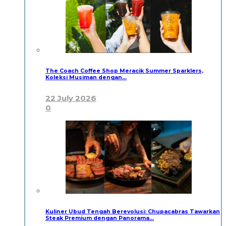
The Coach Coffee Shop Meracik Summer Sparklers,
Koleksi Musiman dengan…
22 July 2026
0
Kuliner Ubud Tengah Berevolusi: Chupacabras Tawarkan
Steak Premium dengan Panorama…