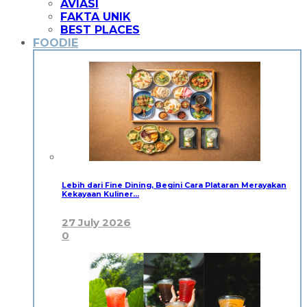
AVIASI
FAKTA UNIK
BEST PLACES
FOODIE
Lebih dari Fine Dining, Begini Cara Plataran Merayakan
Kekayaan Kuliner…
27 July 2026
0