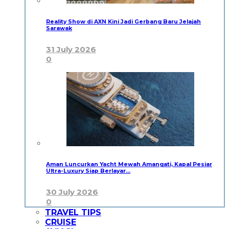
Reality Show di AXN Kini Jadi Gerbang Baru Jelajah
Sarawak
31 July 2026
0
Aman Luncurkan Yacht Mewah Amangati, Kapal Pesiar
Ultra-Luxury Siap Berlayar…
30 July 2026
0
TRAVEL TIPS
CRUISE