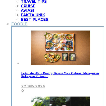
TRAVEL TIPS
CRUISE
AVIASI
FAKTA UNIK
BEST PLACES
FOODIE
Lebih dari Fine Dining, Begini Cara Plataran Merayakan
Kekayaan Kuliner…
27 July 2026
0