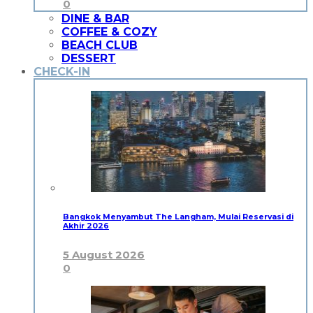
0
DINE & BAR
COFFEE & COZY
BEACH CLUB
DESSERT
CHECK-IN
Bangkok Menyambut The Langham, Mulai Reservasi di
Akhir 2026
5 August 2026
0