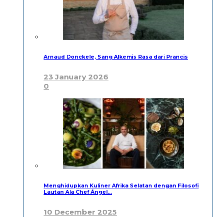
Arnaud Donckele, Sang Alkemis Rasa dari Prancis
23 January 2026
0
Menghidupkan Kuliner Afrika Selatan dengan Filosofi
Lautan Ala Chef Ángel…
10 December 2025