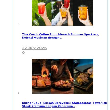
The Coach Coffee Shop Meracik Summer Sparklers,
Koleksi Musiman dengan…
22 July 2026
0
Kuliner Ubud Tengah Berevolusi: Chupacabras Tawarkan
Steak Premium dengan Panorama…