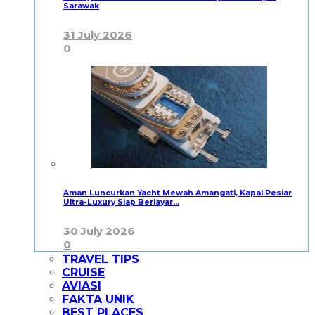
Sarawak
31 July 2026
0
Aman Luncurkan Yacht Mewah Amangati, Kapal Pesiar
Ultra-Luxury Siap Berlayar…
30 July 2026
0
TRAVEL TIPS
CRUISE
AVIASI
FAKTA UNIK
BEST PLACES