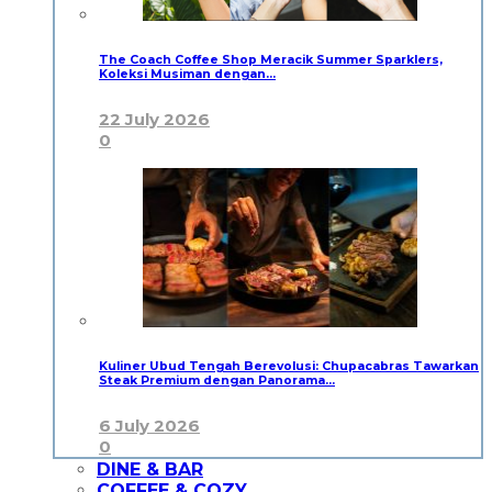
The Coach Coffee Shop Meracik Summer Sparklers,
Koleksi Musiman dengan…
22 July 2026
0
Kuliner Ubud Tengah Berevolusi: Chupacabras Tawarkan
Steak Premium dengan Panorama…
6 July 2026
0
DINE & BAR
COFFEE & COZY