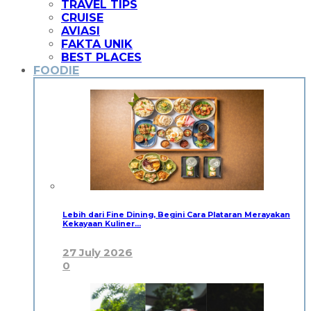
TRAVEL TIPS
CRUISE
AVIASI
FAKTA UNIK
BEST PLACES
FOODIE
Lebih dari Fine Dining, Begini Cara Plataran Merayakan
Kekayaan Kuliner…
27 July 2026
0