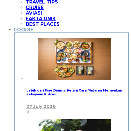
TRAVEL TIPS
CRUISE
AVIASI
FAKTA UNIK
BEST PLACES
FOODIE
Lebih dari Fine Dining, Begini Cara Plataran Merayakan
Kekayaan Kuliner…
27 July 2026
0