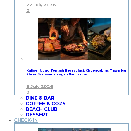
22 July 2026
0
Kuliner Ubud Tengah Berevolusi: Chupacabras Tawarkan
Steak Premium dengan Panorama…
6 July 2026
0
DINE & BAR
COFFEE & COZY
BEACH CLUB
DESSERT
CHECK-IN