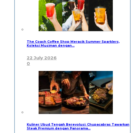
The Coach Coffee Shop Meracik Summer Sparklers,
Koleksi Musiman dengan…
22 July 2026
0
Kuliner Ubud Tengah Berevolusi: Chupacabras Tawarkan
Steak Premium dengan Panorama…