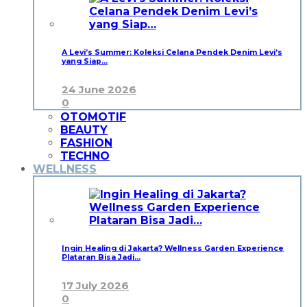
A Levi’s Summer: Koleksi Celana Pendek Denim Levi’s
yang Siap…
24 June 2026
0
OTOMOTIF
BEAUTY
FASHION
TECHNO
WELLNESS
Ingin Healing di Jakarta? Wellness Garden Experience
Plataran Bisa Jadi…
17 July 2026
0