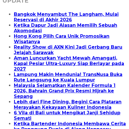
UPDATE
Bangkok Menyambut The Langham, Mulai
Reservasi di Akhir 2026
Ketika Dapur Jadi Alasan Memilih Sebuah
Akomodasi
Hong Kong Pilih Cara Unik Promosikan
Wisatanya
Reality Show di AXN Kini Jadi Gerbang Baru
Jelajah Sarawak
Aman Luncurkan Yacht Mewah Amangati,
Kapal Pesiar Ultra-Luxury Siap Berlayar pada
2027
Lampung Makin Mendunia! TransNusa Buka
Rute Langsung ke Kuala Lumpur
Malaysia Selamatkan Kalender Formula 1
2026, Bahrain Grand Prix Resmi Hijrah ke
Sepang
Lebih dari Fine Dining, Begini Cara Plataran
Merayakan Kekayaan Kuliner Indonesia
6 Vila di Bali untuk Mengikat Janji Sehidup
Semati
Ketika Bartender Indonesia Membawa Cerita