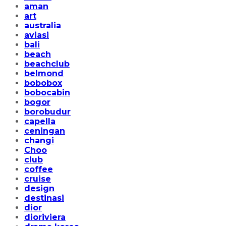
aman
art
australia
aviasi
bali
beach
beachclub
belmond
bobobox
bobocabin
bogor
borobudur
capella
ceningan
changi
Choo
club
coffee
cruise
design
destinasi
dior
dioriviera