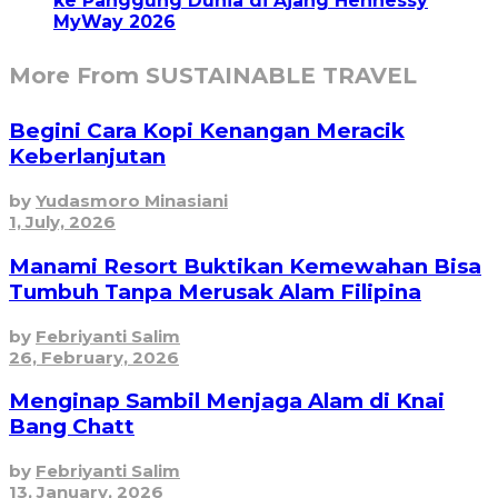
ke Panggung Dunia di Ajang Hennessy
MyWay 2026
More From SUSTAINABLE TRAVEL
Begini Cara Kopi Kenangan Meracik
Keberlanjutan
by
Yudasmoro Minasiani
1, July, 2026
Manami Resort Buktikan Kemewahan Bisa
Tumbuh Tanpa Merusak Alam Filipina
by
Febriyanti Salim
26, February, 2026
Menginap Sambil Menjaga Alam di Knai
Bang Chatt
by
Febriyanti Salim
13, January, 2026