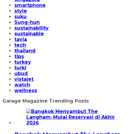
smartphone
style
suku
Sung-hun
sustainability
sustainable
tavia
tech
thailand
tips
turkey
turki
ubud
vistajet
watch
wellness
Garage Magazine Trending Posts