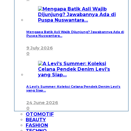
Mengapa Batik Asli Wajib Dijunjung? Jawabannya Ada di
Puspa Nuswantara…
9 July 2026
0
A Levi’s Summer: Koleksi Celana Pendek Denim Levi’s
yang Siap…
24 June 2026
0
OTOMOTIF
BEAUTY
FASHION
TECHNO