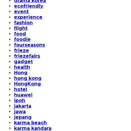
drama korea
ecofriendly
event
experience
fashion
flight
food
foodie
fourseasons
frieze
friezefairs
gadget
health
Hong
hong kong
HongKong
hotel
huawei
ipoh
jakarta
jawa
jepang
karma beach
karma kandara