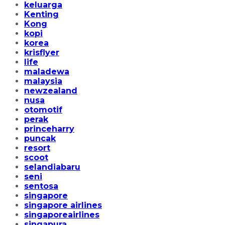
keluarga
Kenting
Kong
kopi
korea
krisflyer
life
maladewa
malaysia
newzealand
nusa
otomotif
perak
princeharry
puncak
resort
scoot
selandiabaru
seni
sentosa
singapore
singapore airlines
singaporeairlines
singapura