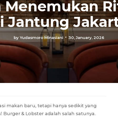
 Menemukan R
i Jantung Jakar
by
Yudasmoro Minasiani
30, January, 2026
si makan baru, tetapi hanya sedikit yang
l
. Burger & Lobster adalah salah satunya.