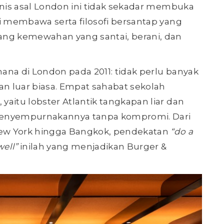
onis asal London ini tidak sekadar membuka
i membawa serta filosofi bersantap yang
g kemewahan yang santai, berani, dan
ana di London pada 2011: tidak perlu banyak
n luar biasa. Empat sahabat sekolah
aitu lobster Atlantik tangkapan liar dan
u menyempurnakannya tanpa kompromi. Dari
 New York hingga Bangkok, pendekatan
“do a
well”
inilah yang menjadikan Burger &