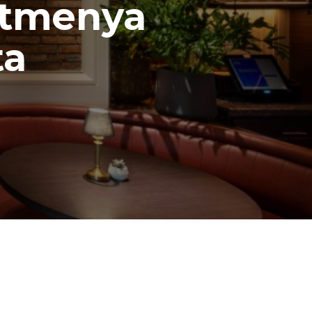
itmenya
ta