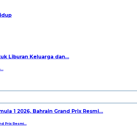
n…
nd Prix Resmi…