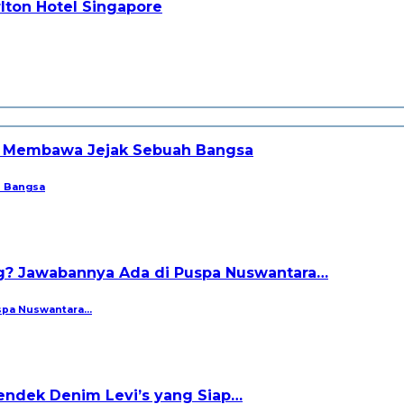
h Bangsa
uspa Nuswantara…