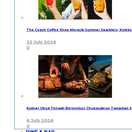
The Coach Coffee Shop Meracik Summer Sparklers, Kolek
22 July 2026
0
Kuliner Ubud Tengah Berevolusi: Chupacabras Tawarkan
6 July 2026
0