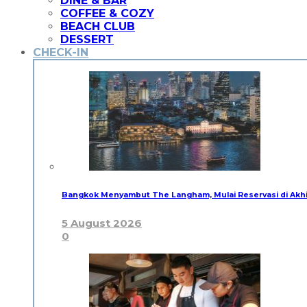
DINE & BAR
COFFEE & COZY
BEACH CLUB
DESSERT
CHECK-IN
Bangkok Menyambut The Langham, Mulai Reservasi di Akh
5 August 2026
0