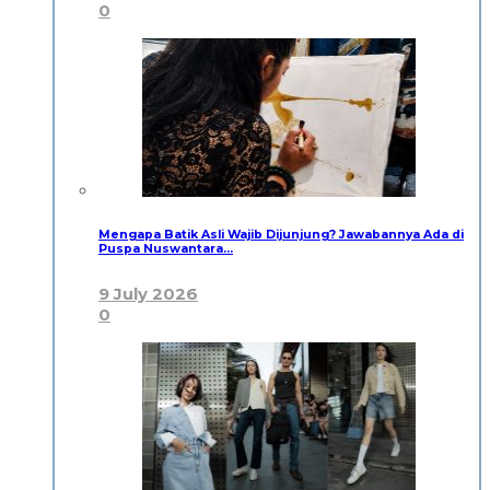
0
Mengapa Batik Asli Wajib Dijunjung? Jawabannya Ada di
Puspa Nuswantara…
9 July 2026
0