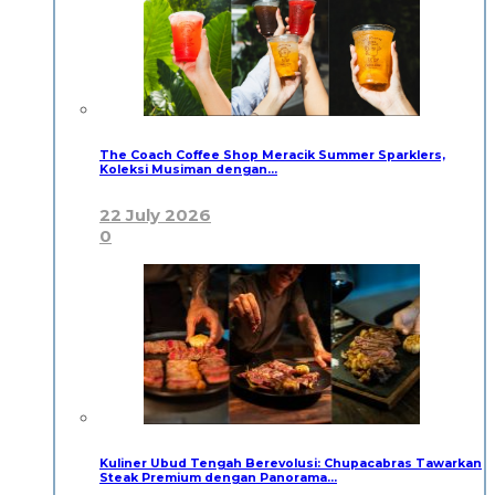
The Coach Coffee Shop Meracik Summer Sparklers,
Koleksi Musiman dengan…
22 July 2026
0
Kuliner Ubud Tengah Berevolusi: Chupacabras Tawarkan
Steak Premium dengan Panorama…