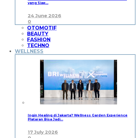
yang Siap…
24 June 2026
0
OTOMOTIF
BEAUTY
FASHION
TECHNO
WELLNESS
Ingin Healing di Jakarta? Wellness Garden Experience
Plataran Bisa Jadi…
17 July 2026
0