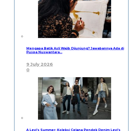
Mengapa Batik Asli Wajib Dijunjung? Jawabannya Ada di
Puspa Nuswantara…
9 July 2026
0
A Levi’s Summer: Koleksi Celana Pendek Denim Levi’s