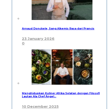
Arnaud Donckele, Sang Alkemis Rasa dari Prancis
23 January 2026
0
Menghidupkan Kuliner Afrika Selatan dengan Filosofi
Lautan Ala Chef Ángel…
10 December 2025