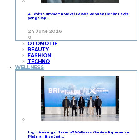
A Levi’s Summer: Koleksi Celana Pendek Denim Levi’s
yang Siap…
24 June 2026
0
OTOMOTIF
BEAUTY
FASHION
TECHNO
WELLNESS
Ingin Healing di Jakarta? Wellness Garden Experience
Plataran Bisa Jadi…