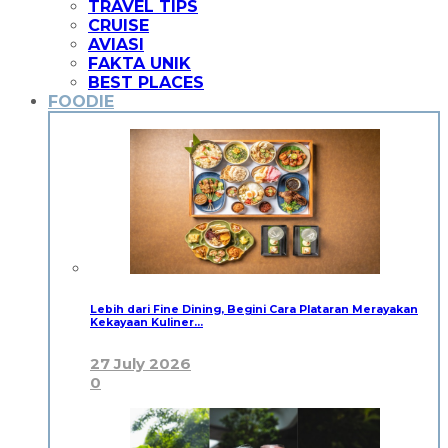
TRAVEL TIPS
CRUISE
AVIASI
FAKTA UNIK
BEST PLACES
FOODIE
Lebih dari Fine Dining, Begini Cara Plataran Merayakan
Kekayaan Kuliner…
27 July 2026
0