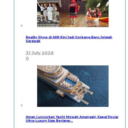
Reality Show di AXN Kini Jadi Gerbang Baru Jelajah
Sarawak
31 July 2026
0
Aman Luncurkan Yacht Mewah Amangati, Kapal Pesiar
Ultra-Luxury Siap Berlayar…