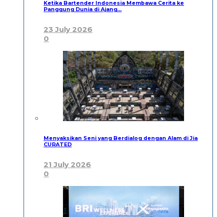
Ketika Bartender Indonesia Membawa Cerita ke
Panggung Dunia di Ajang…
23 July 2026
0
Menyaksikan Seni yang Berdialog dengan Alam di Jia
CURATED
21 July 2026
0