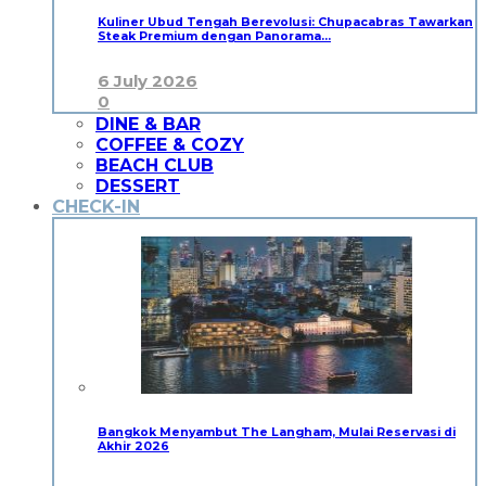
Kuliner Ubud Tengah Berevolusi: Chupacabras Tawarkan
Steak Premium dengan Panorama…
6 July 2026
0
DINE & BAR
COFFEE & COZY
BEACH CLUB
DESSERT
CHECK-IN
Bangkok Menyambut The Langham, Mulai Reservasi di
Akhir 2026