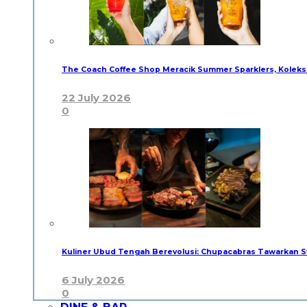
The Coach Coffee Shop Meracik Summer Sparklers, Kolek
22 July 2026
0
Kuliner Ubud Tengah Berevolusi: Chupacabras Tawarkan
6 July 2026
0