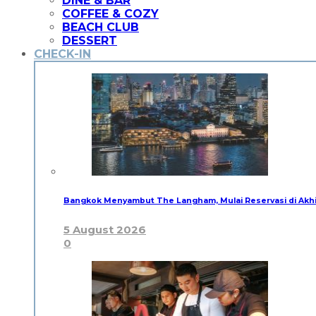
DINE & BAR
COFFEE & COZY
BEACH CLUB
DESSERT
CHECK-IN
Bangkok Menyambut The Langham, Mulai Reservasi di Akh
5 August 2026
0